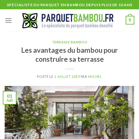
Skip
SPÉCIALISTE DU PARQUET EN BAMBOU DEPUIS PLUS DE 10 ANS
to
content
0
TERRASSE BAMBOU
Les avantages du bambou pour
construire sa terrasse
POSTÉ LE
1 JUILLET 2019
PAR
MICHEL
01
Juil