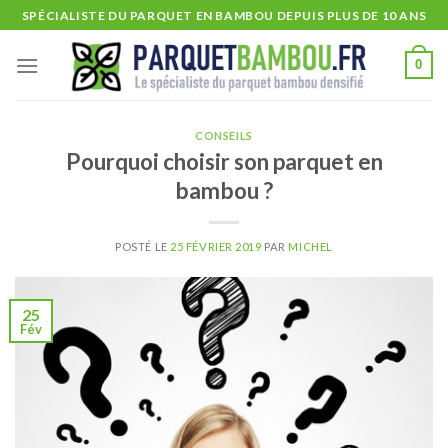
Skip
SPÉCIALISTE DU PARQUET EN BAMBOU DEPUIS PLUS DE 10 ANS
to
content
0
CONSEILS
Pourquoi choisir son parquet en
bambou ?
POSTÉ LE
25 FÉVRIER 2019
PAR
MICHEL
25
Fév