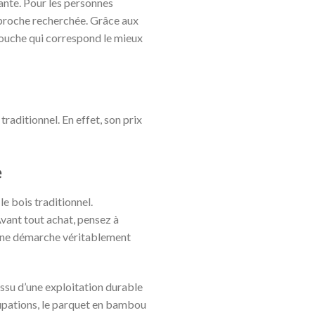
tante. Pour les personnes
pproche recherchée. Grâce aux
 touche qui correspond le mieux
raditionnel. En effet, son prix
e
e bois traditionnel.
Avant tout achat, pensez à
s une démarche véritablement
issu d’une exploitation durable
ccupations, le parquet en bambou