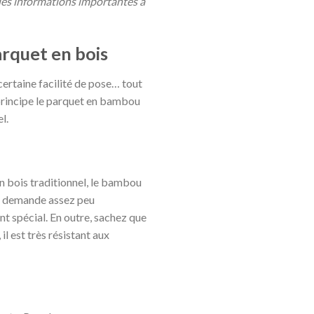
 des informations importantes à
arquet en bois
ertaine facilité de pose… tout
principe le parquet en bambou
l.
n bois traditionnel, le bambou
il demande assez peu
nt spécial. En outre, sachez que
il est très résistant aux