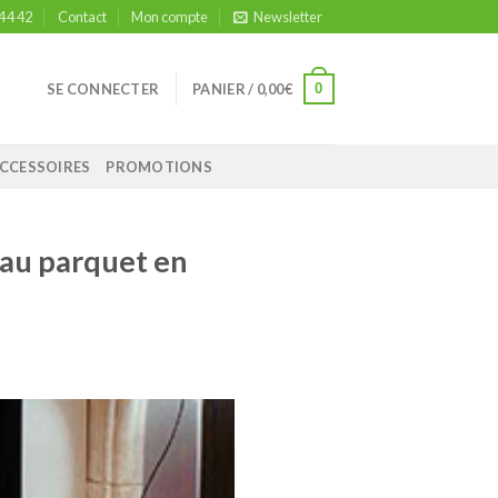
 44 42
Contact
Mon compte
Newsletter
0
SE CONNECTER
PANIER /
0,00
€
CCESSOIRES
PROMOTIONS
 au parquet en