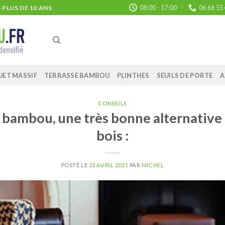
08:00 - 17:00
06 66 55
PLUS DE 10 ANS
UET MASSIF
TERRASSE BAMBOU
PLINTHES
SEUILS DE PORTE
A
CONSEILS
 bambou, une très bonne alternative
bois :
POSTÉ LE
23 AVRIL 2021
PAR
MICHEL