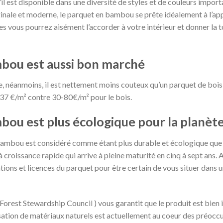
il est disponible dans une diversité de styles et de couleurs impor
iginale et moderne, le parquet en bambou se prête idéalement à l’a
es vous pourrez aisément l’accorder à votre intérieur et donner la
bou est aussi bon marché
 néanmoins, il est nettement moins couteux qu’un parquet de bois t
 37 €/m² contre 30-80€/m² pour le bois.
bou est plus écologique pour la planèt
ambou est considéré comme étant plus durable et écologique que l
 croissance rapide qui arrive à pleine maturité en cinq à sept ans. 
ications et licences du parquet pour être certain de vous situer dan
(Forest Stewardship Council ) vous garantit que le produit est bien 
tilisation de matériaux naturels est actuellement au coeur des préo