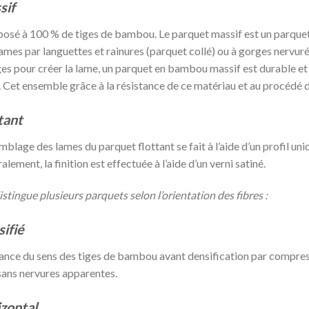
sif
posé à 100 % de tiges de bambou. Le parquet massif est un parquet 
ames par languettes et rainures (parquet collé) ou à gorges nervurée
ges pour créer la lame, un parquet en bambou massif est durable et
. Cet ensemble grâce à la résistance de ce matériau et au procédé 
tant
emblage des lames du parquet flottant se fait à l’aide d’un profil un
lement, la finition est effectuée à l’aide d’un verni satiné.
distingue plusieurs parquets selon l’orientation des fibres :
ifié
rnance du sens des tiges de bambou avant densification par compres
 sans nervures apparentes.
zontal