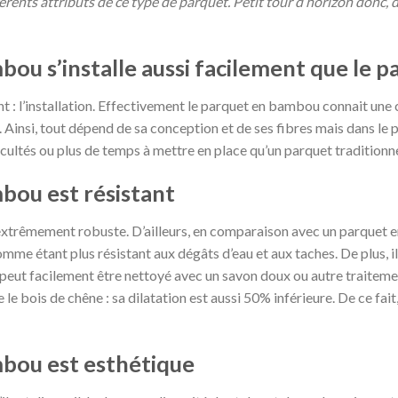
férents attributs de ce type de parquet. Petit tour d’horizon donc,
ou s’installe aussi facilement que le p
 l’installation. Effectivement le parquet en bambou connait une c
insi, tout dépend de sa conception et de ses fibres mais dans le 
icultés ou plus de temps à mettre en place qu’un parquet traditionne
bou est résistant
xtrêmement robuste. D’ailleurs, en comparaison avec un parquet e
mme étant plus résistant aux dégâts d’eau et aux taches. De plus, 
er peut facilement être nettoyé avec un savon doux ou autre traiteme
e bois de chêne : sa dilatation est aussi 50% inférieure. De ce fait, 
bou est esthétique