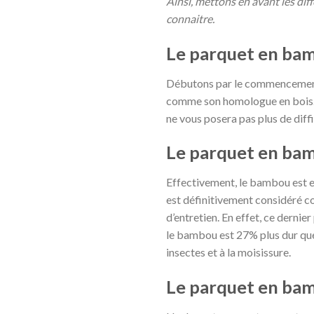
Ainsi, mettons en avant les dif
connaitre.
Le parquet en bamb
Débutons par le commencement :
comme son homologue en bois. A
ne vous posera pas plus de diff
Le parquet en bam
Effectivement, le bambou est e
est définitivement considéré co
d’entretien. En effet, ce derni
le bambou est 27% plus dur que l
insectes et à la moisissure.
Le parquet en bam