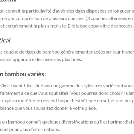
connait la particularité d’avoir des tiges disposées en longueur su
 lame par compression de plusieurs couches (3 couches alternées en
 et certainement la plus simpliste. Elle laisse apparaitre des nœuds
ical
e couche de tiges de bambou généralement placées sur leur tranche
aissant apparaître des nervures plus fines.
en bambou variés :
’inscrivent bien sûr dans une gamme de styles très variée qui vous
rfaitement à ce que vous souhaitez. Vous pourrez donc choisir la la
ce qui va modifier le ressenti l’aspect esthétique du sol, et pioch
mbiance que vous souhaitez donner à votre pièce.
t en bambou connaît quelques diversifications qu’il est primordial 
nnel pour plus d’informations.