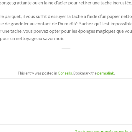
éponge grattante ou en laine d’acier pour retirer une tache incrustée.
 le parquet, il vous suffit d’essuyer la tache à l’aide d’un papier ne
sque de gondoler au contact de l’humidité. Sachez qu’il est impossibl
rer une tache, vous pouvez opter pour les éponges magiques que vou
our un nettoyage au savon noir.
This entry was posted in
Conseils
. Bookmark the
permalink
.
3 astuces pour préserver la