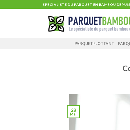
Skip
SPÉCIALISTE DU PARQUET EN BAMBOU DEPUIS 
to
content
PARQUET FLOTTANT
PARQ
Co
28
Mai