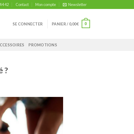
 44 42
Contact
Mon compte
Newsletter
0
SE CONNECTER
PANIER /
0,00
€
CCESSOIRES
PROMOTIONS
é ?