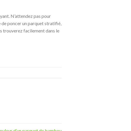
ttoyant. N’attendez pas pour
e de poncer un parquet stratifié,
s trouverez facilement dans le
 couleur d’un parquet de bambou