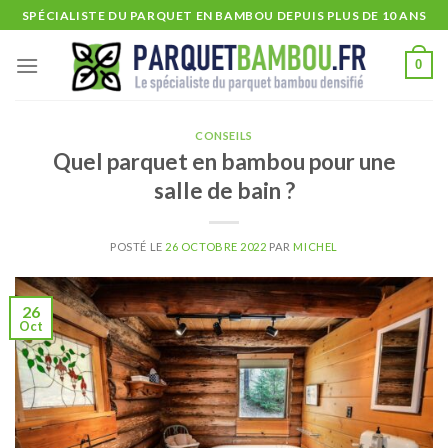
Skip
SPÉCIALISTE DU PARQUET EN BAMBOU DEPUIS PLUS DE 10 ANS
to
content
0
CONSEILS
Quel parquet en bambou pour une
salle de bain ?
POSTÉ LE
26 OCTOBRE 2022
PAR
MICHEL
26
Oct