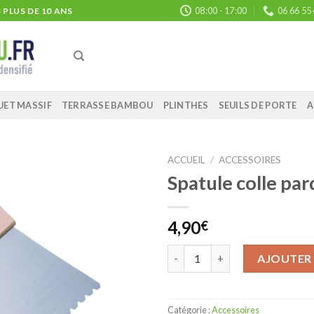
08:00 - 17:00
06 66 55
PLUS DE 10 ANS
UET MASSIF
TERRASSE BAMBOU
PLINTHES
SEUILS DE PORTE
A
ACCUEIL
/
ACCESSOIRES
Spatule colle pa
4,90
€
quantité de Spatule colle parq
AJOUTER 
Catégorie :
Accessoires