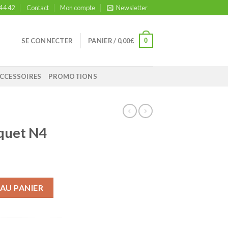
 44 42
Contact
Mon compte
Newsletter
0
SE CONNECTER
PANIER /
0,00
€
CCESSOIRES
PROMOTIONS
rquet N4
uet N4
AU PANIER