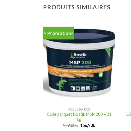
PRODUITS SIMILAIRES
> Promotion<
SSOIRES
ACCESSOIRES
ostik MSP 200 – 7
Colle parquet Bostik MSP 200 – 21
Co
kg
kg
Le
Le
,90
€
179,00
€
156,90
€
prix
prix