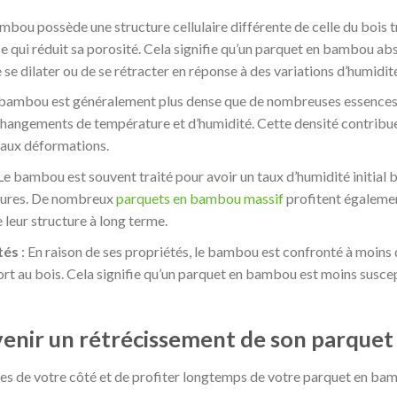
mbou possède une structure cellulaire différente de celle du bois tr
e qui réduit sa porosité. Cela signifie qu’un parquet en bambou ab
 se dilater ou de se rétracter en réponse à des variations d’humidit
 bambou est généralement plus dense que de nombreuses essences d
changements de température et d’humidité. Cette densité contribue 
 aux déformations.
 Le bambou est souvent traité pour avoir un taux d’humidité initial 
ieures. De nombreux
parquets en bambou massif
profitent égalemen
 leur structure à long terme.
tés
: En raison de ses propriétés, le bambou est confronté à moins 
rt au bois. Cela signifie qu’un parquet en bambou est moins suscep
venir un rétrécissement de son parque
es de votre côté et de profiter longtemps de votre parquet en bambo