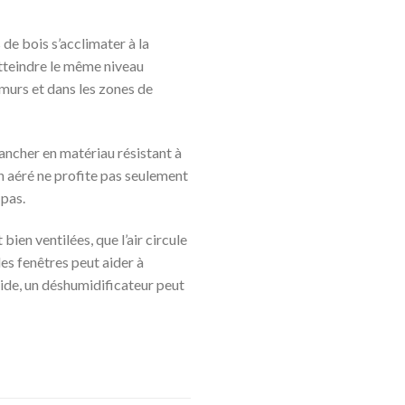
 de bois s’acclimater à la
tteindre le même niveau
murs et dans les zones de
ancher en matériau résistant à
en aéré ne profite pas seulement
 pas.
ien ventilées, que l’air circule
des fenêtres peut aider à
mide, un déshumidificateur peut