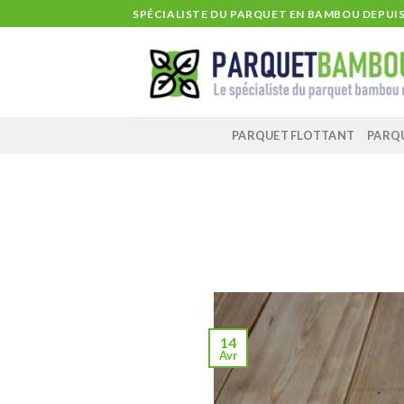
Skip
SPÉCIALISTE DU PARQUET EN BAMBOU DEPUIS 
to
content
PARQUET FLOTTANT
PARQ
14
Avr