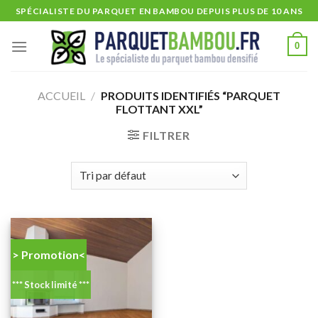
Skip
SPÉCIALISTE DU PARQUET EN BAMBOU DEPUIS PLUS DE 10 ANS
to
content
0
ACCUEIL
/
PRODUITS IDENTIFIÉS “PARQUET
FLOTTANT XXL”
FILTRER
> Promotion<
*** Stock limité ***