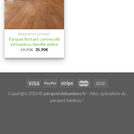
PARQUETS FLOTTANT
Parquet flottant contrecollé
xxl bambou densifié ambre
Le
Le
59,90
€
35,90
€
prix
prix
initial
actuel
était :
est :
59,90€.
35,90€.
Copyright 2026 ©
parquetdebambou.fr
- Aiko, spécialiste du
parquet bambou !