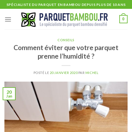
Skip
SPÉCIALISTE DU PARQUET EN BAMBOU DEPUIS PLUS DE 10 ANS
to
content
0
CONSEILS
Comment éviter que votre parquet
prenne l’humidité ?
POSTÉ LE
20 JANVIER 2020
PAR
MICHEL
20
Jan